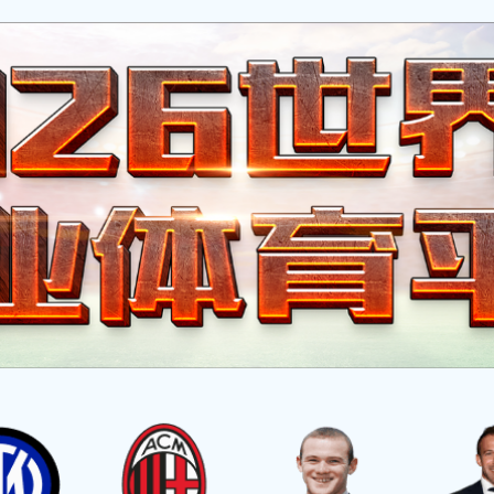
鱼下载
· 体育观看更
球迷专属的数字主场。
乐鱼下载网页版
提供多终端支持
事推荐，让你随时随地畅享体育内容。
网页端入口
下载APP