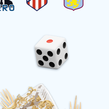
关键球处理能力