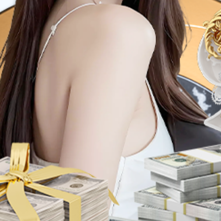
文
日趋白热化的背景下，上海男篮的外援配置问题再次成为球迷与
阵容厚度可观，但关键时刻的稳定性不足，使得外援组合的调整
的抉择，而这一切的根源，在于球队在决定胜负的关键球处理能
数据亮眼难掩关键球乏力
表现，外援在常规时间的贡献不可谓不出色。无论是得分、篮板
进入最后五分钟、分差在个位数内的“关键时刻”，这种数据上
以及失误控制方面，与外援之间的化学反应并不理想。尤其是当
定的单打或串联，这种“大换血”式的配置调整，实则是为了弥
如何破解关键球处理难题
海男篮必须从根本上解决关键球处理能力的问题。这不仅仅是对