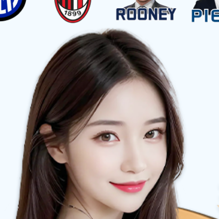
配置面临大换血，争冠短板在于
2026-06-02 13:46
阅读 66 次