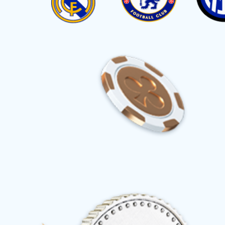
上海男篮外援