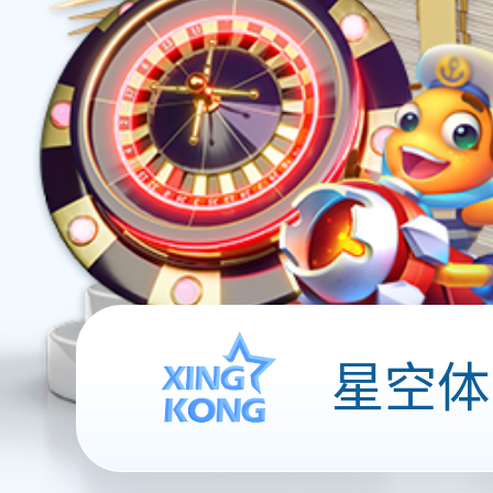
个战术体系的重新打磨。目
攻选择过于单一。新的外援人
外线干拔，还是为队友创造空
成更为默契的挡拆配合与空间
展望未来：调整
对于上海男篮而言，外援配置
们更倾向于引进一位在海外联
而，调整并非一蹴而就，新
男篮的争冠版图将真正完整
冠之路依旧会充满荆棘。未
分享到：