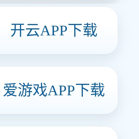
下一篇
宁男篮莱迪适应期表现挣扎，杨鸣