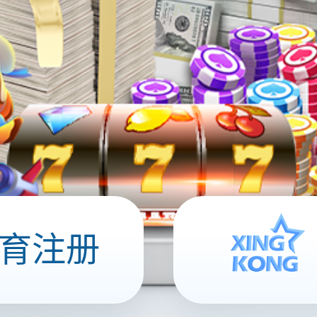
前的配置中，外援的持球打法与国内球员的无球跑位之间缺乏有
选应当具备更强的“大心脏”属性，能够在最后几分钟内做出正
位机会。此外，球队还需要在训练中强化“一球定胜负”的模拟
拉扯，唯有如此，才能将“大换血”带来的纸面实力真正转化为
势在必行，但需避免重蹈覆辙
的“大换血”已不再是选择题，而是一道必须完成的必答题。从
赛中证明过自己关键球处理能力的锋卫摇摆人，以弥补当下阵容
援与球队的磨合、战术地位的重新分配，都需要时间检验。如果
；若只是盲目堆砌数据型外援，而不重视其关键球处理能力的匹
来的几周，将是这支球队能否实现质的飞跃的重要窗口期。