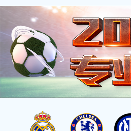
乐
连接你的赛事视野，打造